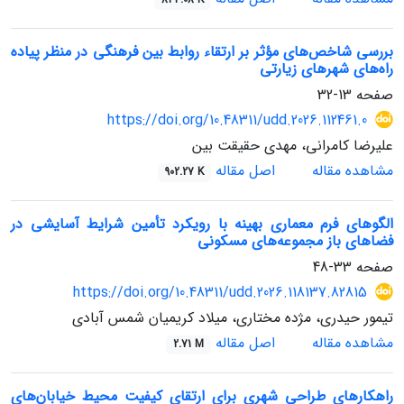
بررسی شاخص‌های مؤثر بر ارتقاء روابط بین فرهنگی در منظر پیاده
راه‌های شهر‌های زیارتی
صفحه
13-32
https://doi.org/10.48311/udd.2026.112461.0
علیرضا کامرانی، مهدی حقیقت بین
مشاهده مقاله
اصل مقاله
902.27 K
الگوهای فرم معماری بهینه با رویکرد تأمین شرایط آسایشی در
فضاهای باز مجموعه‌های مسکونی
صفحه
33-48
https://doi.org/10.48311/udd.2026.118137.82815
تیمور حیدری، مژده مختاری، میلاد کریمیان شمس آبادی
مشاهده مقاله
اصل مقاله
2.71 M
راهکارهای طراحی شهری برای ارتقای کیفیت محیط خیابان‌های