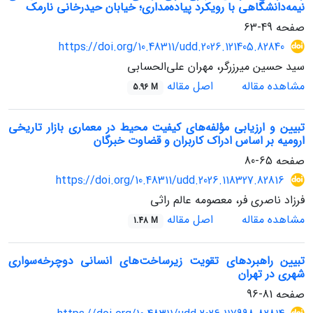
نیمه‌دانشگاهی با رویکرد پیاده‌مداری؛ خیابان حیدرخانی نارمک
صفحه
49-63
https://doi.org/10.48311/udd.2026.121405.82840
سید حسین میرزرگر، مهران علی‌الحسابی
مشاهده مقاله
اصل مقاله
5.96 M
تبیین و ارزیابی مؤلفه‌های کیفیت محیط در معماری بازار تاریخی
ارومیه بر اساس ادراک کاربران و قضاوت خبرگان
صفحه
65-80
https://doi.org/10.48311/udd.2026.118327.82816
فرزاد ناصری فر، معصومه عالم راثی
مشاهده مقاله
اصل مقاله
1.48 M
تبیین راهبردهای تقویت زیرساخت‌های انسانی دوچرخه‌سواری
شهری در تهران
صفحه
81-96