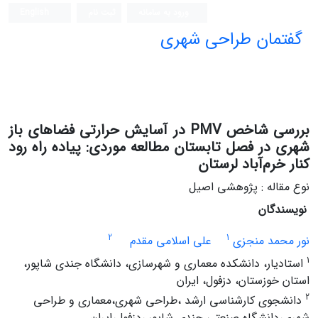
ورود به سامانه
ثبت نام
English
گفتمان طراحی شهری
فصلنامه علمی (ISC)
بررسی شاخص PMV در آسایش حرارتی فضاهای باز
شهری در فصل تابستان مطالعه موردی: پیاده راه رود
کنار خرم‌آباد لرستان
نوع مقاله : پژوهشی اصیل
نویسندگان
2
1
نور محمد منجزی
علی اسلامی مقدم
1
استادیار، دانشکده معماری و شهرسازی، دانشگاه جندی شاپور،
استان خوزستان، دزفول، ایران
2
دانشجوی کارشناسی ارشد ،طراحی شهری،معماری و طراحی
شهری،دانشگاه صنعتی جندی شاپور ،دزفول،ایران.