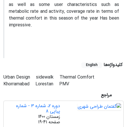
as well as some user characteristics such as
metabolic rate and activity, coverage rate in terms of
thermal comfort in this season of the year Has been
impressive.
کلیدواژه‌ها
English
Urban Design
sidewalk
Thermal Comfort
Khorramabad
Lorestan
PMV
مراجع
دوره 2، شماره 3 - شماره
پیاپی 8
زمستان 1400
صفحه
19-41