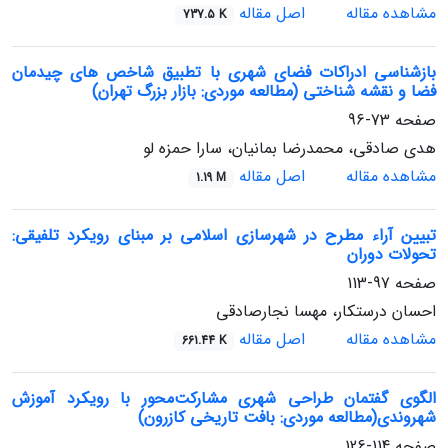
مشاهده مقاله
اصل مقاله
737.5 K
بازشناسی ادراکات فضای شهری با تطبیق شاخص های چیدمان
فضا و نقشه شناختی (مطالعه موردی: بازار بزرگ تهران)
صفحه
73-96
هدی صادقی، محمدرضا بمانیان، سارا حمزه لو
مشاهده مقاله
اصل مقاله
1.19 M
تبیین آراء مطرح در شهرسازی اسلامی بر مبنای رویکرد تلفیقی:
تحولات دوران
صفحه
97-113
احسان درستکار، مهسا نجارصادقی
مشاهده مقاله
اصل مقاله
661.44 K
الگوی گفتمان طراحی شهری مشارکت‌محور با رویکرد آموزش
شهروندی(مطالعه موردی: بافت تاریخی کازرون)
صفحه
114-126