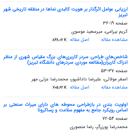
ارزیابی عوامل اثرگذار بر هویت کالبدی نماها در منطقه تاریخی شهر
تبریز
صفحه
19-36
کریم بیرامی، میرسعید موسوی
مشاهده مقاله
اصل مقاله
838.07 K
شاخص‌های طراحی سردر کاربری‌های بزرگ‌ مقیاس شهری از منظر
ادراک کاربران(مطالعه موردی: سردرهای دانشگاه تبریز)
صفحه
37-53
اصغر مولائی، علیرضا داداشپور، محمدرضا عزتی مهر
مشاهده مقاله
اصل مقاله
705.62 K
اولویت بندی در بازطراحی محوطه های دارای میراث صنعتی بر
اساس رویکرد جامع به مفهوم سلامت و پساکرونا
صفحه
54-72
محمدرضا پورزرگر، رضا منصوری