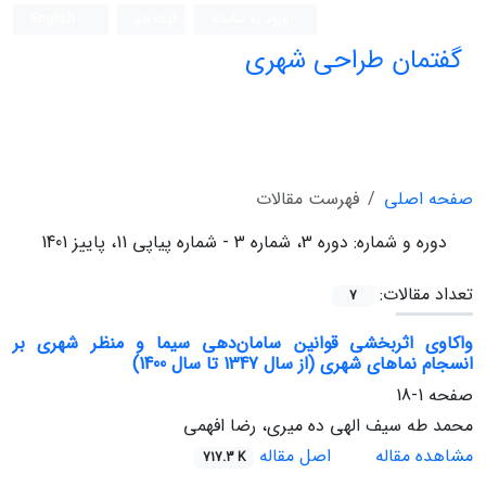
ورود به سامانه
ثبت نام
English
گفتمان طراحی شهری
فصلنامه علمی (ISC)
صفحه اصلی
فهرست مقالات
دوره و شماره:
دوره 3، شماره 3 - شماره پیاپی 11، پاییز 1401
تعداد مقالات:
7
واکاوی اثربخشی قوانین سامان‌دهی سیما و منظر شهری بر
انسجام‌ نماهای شهری (از سال 1347 تا سال 1400)
صفحه
1-18
محمد طه سیف الهی ده میری، رضا افهمی
مشاهده مقاله
اصل مقاله
717.3 K