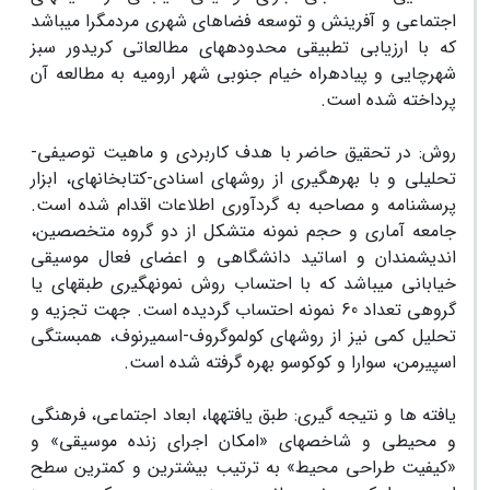
اجتماعی و آفرینش و توسعه فضاهای شهری مردم­گرا می­باشد
که با ارزیابی تطبیقی محدوده­های مطالعاتی کریدور سبز
شهرچایی و پیاده­راه خیام جنوبی شهر ارومیه به مطالعه آن
پرداخته شده است.
روش:
در تحقیق حاضر با هدف کاربردی و ماهیت توصیفی-
تحلیلی و با بهره­گیری از روش­های اسنادی-کتابخانه­ای، ابزار
پرسشنامه و مصاحبه به گردآوری اطلاعات اقدام شده است.
جامعه آماری و حجم نمونه متشکل از دو گروه متخصصین،
اندیشمندان و اساتید دانشگاهی و اعضای فعال موسیقی
خیابانی می­باشد که با احتساب روش نمونه­گیری طبقه­ای یا
گروهی تعداد 60 نمونه احتساب گردیده است. جهت تجزیه و
تحلیل کمی نیز از روش­های کولموگروف-اسمیرنوف، همبستگی
اسپیرمن، سوارا و کوکوسو بهره گرفته شده است.
یافته ها و نتیجه گیری:
طبق یافته­ها، ابعاد اجتماعی، فرهنگی
و محیطی و شاخص­های «امکان اجرای زنده
موسیقی» و
«کیفیت طراحی محیط» به ترتیب بیشترین و کمترین سطح