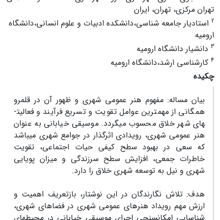
تهران مرکزی، تهران، ایران
2
استادیار جامعه شناسی،دانشکده ادبیات و علوم انسانی،دانشگاه
ارومیه
3
دانشیار دانشگاه ارومیه
4
کارشناسی ارشد،دانشگاه ارومیه
چکیده
بیان مساله:
مفهوم هنر عمومی شهری و ظهور آن در قلمرو
همگانی از مهمترین عوامل تقویت و تسریع فرآیند و فعالیت­
های شهر خلاق محسوب می­گردد. موسیقی خیابانی به عنوان
هنر عمومی شهری، رویدادی اثرگذار در جوامع شهری می­باشد
که سعی در بهبود سطح کیفی حیات اجتماعی، تقویت
خاطرات جمعی، افزایش سطح سرزندگی و میزان پویایی
شهری و نیل به توسعه شهری خلاق را دارد.
هدف:
تلاش نگارندگان در این نوشتار، بازتعریف اهمیت و
ارزش مهم رویداد هنرهای عمومی شهری در فضاهای شهری،
شناسایی امکان­سنجی اجرای موسیقی خیابانی در محیط­های