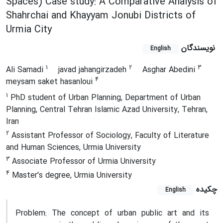
Spaces) Case study: A Comparative Analysis of
Shahrchai and Khayyam Jonubi Districts of
Urmia City
نویسندگان
English
1
2
3
Ali Samadi
javad jahangirzadeh
Asghar Abedini
4
meysam saket hasanloui
1
PhD student of Urban Planning, Department of Urban
Planning, Central Tehran Islamic Azad University, Tehran,
Iran
2
Assistant Professor of Sociology, Faculty of Literature
and Human Sciences, Urmia University
3
Associate Professor of Urmia University
4
Master's degree, Urmia University
چکیده
English
Problem:
The concept of urban public art and its