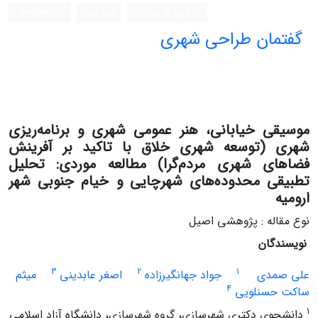
ورود به سامانه
ثبت نام
English
گفتمان طراحی شهری
فصلنامه علمی (ISC)
موسیقی خیابانی، هنر عمومی شهری و برنامه‌ریزی
شهری (توسعه شهری خلاق با تاکید بر آفرینش
فضاهای شهری مردم‌گرا) مطالعه موردی: تحلیل
تطبیقی محدوده‌های شهرچایی و خیام جنوبی شهر
ارومیه
نوع مقاله : پژوهشی اصیل
نویسندگان
3
2
1
علی صمدی
جواد جهانگیرزاده
اصغر عابدینی
میثم
4
ساکت حسنلویی
1
دانشجوی دکتری شهرسازی، گروه شهرسازی، دانشگاه آزاد اسلامی