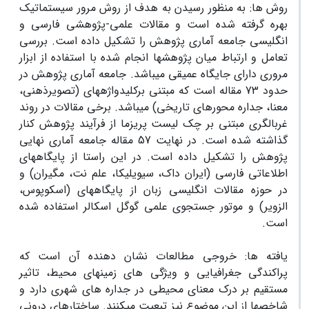
روش ها:
به منظور رسیدن به هدف از روش مرور سیستماتیک
بهره گرفته شده است و مقالات علمی-پژوهشی فارسی و
انگلیسی جامعه آماری پژوهش را تشکیل داده است. بررسی
تعامل و ارتباط میان پژوهش­ها انجام شده با استفاده از ابزار
مروری دارای جایگاه عمیقی می­باشد. جامعه آماری پژوهش در
حدود 73 مقاله است که مبتنی برکلیدواژه­های (تصویرذهنی،
معنا، جداره محورهای تاریخی) می­باشد. برخی مقالات در روند
غربالگری مبتنی بر چک لیست پریزما از فرآیند پژوهش کنار
گذاشته شده است. در نهایت 57 مقاله جامعه آماری نهایی
پژوهش را تشکیل داده است. در این راستا از پایگاه­های
اطلاعاتی فارسی (ایران داک، سیویلیکا، علم نت، مگیران) و
در حوزه مقالات انگلیسی زبان از پایگاه
های (اسکوپوس،
الزویر) و موتور جستجوی علمی گوگل اسکالر استفاده شده
است.
یافته ها:
خروجی مطالعات نشان دهنده آن است که
پراکندگی جغرافیایی و ویژگی های زمینه­ای محیط، تاثیر
مستقیم بر درک معنای محیطی در جداره های شهری دارد و
شاخص­ها از این موضوع نیز تبعیت می­کنند. ساختارهای درونی