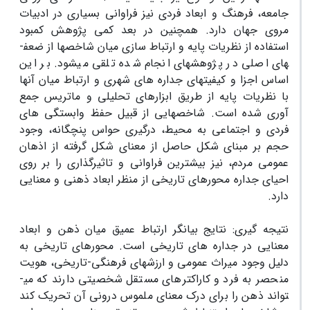
جامعه، فرهنگ و ابعاد فردی نیز فراوانی بسیاری در ادبیات
مروی جهان دارد. همچنین در بعد کمی پژوهش کمبود
استفاده از نظریات پایه و ارتباط سازی میان شاخص­ها از ضعف­
های اصلی در پژوهش­های انجام شده تلقی می­شود. بر این
اساس اجزا و کیفیت­های جداره های شهری و ارتباط میان آن­ها
با نظریات پایه از طریق ابزارهای تحلیلی و ماتریس جمع
آوری شده است. شاخص­هایی از قبیل
حفظ وابستگی­ های
فردی و اجتماعی به محیط
، درگیری حواس پنچگانه،
وجود
حجم بر مبنای شکل حاصل از معنای شکل گرفته از اذهان
عمومی مردم، نیز بیشترین فراوانی و تاثیرگذاری را بر روی
احیای جداره محورهای تاریخی از منظر ابعاد ذهنی و معنایی
دارد.
نتیجه گیری:
نتایج بیان­گر ارتباط عمیق میان ذهن و ابعاد
معنایی در جداره های تاریخی است. محورهای تاریخی به
دلیل وجود میراث عمومی و ارزش­های فرهنگی-تاریخی، هویت
منحصر به فرد و کاراکترهای مستقل شخصیتی دارند که می­
تواند ذهن را برای درک معنای ملموس درونی آن تحریک کند