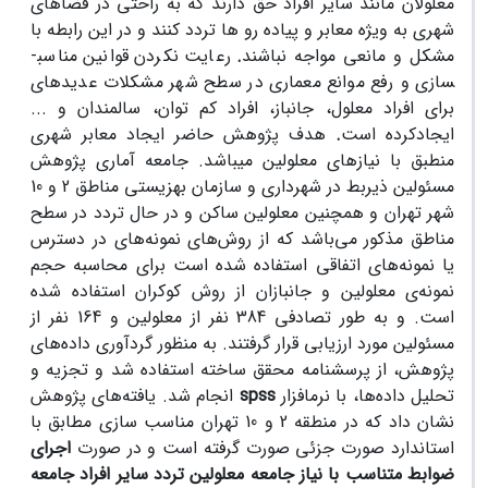
معلولان مانند سایر افراد حق دارند که به راحتی در فضاهای
شهری به ویژه معابر و پیاده رو ها تردد کنند و در این رابطه با
مشکل و مانعی مواجه نباشند
.
رعایت نکردن قوانین مناسب­
سازی و رفع موانع معماری در سطح شهر مشکلات عدیده­ای
برای افراد معلول، جانباز، افراد کم توان، سالمندان و ...
ایجادکرده است
.
هدف پژوهش حاضر ایجاد معابر شهری
منطبق با نیازهای معلولین می­باشد. جامعه آماری پژوهش
مسئولین ذیربط در شهرداری و سازمان بهزیستی مناطق 2 و 10
شهر تهران و همچنین معلولین ساکن و در حال تردد در سطح
مناطق مذکور می‌باشد که از روش‌های نمونه‌های در دسترس
یا نمونه‌های اتفاقی استفاده شده است برای محاسبه حجم
نمونه‌ی معلولین و جانبازان از روش کوکران استفاده شده
است. و به طور تصادفی 384 نفر از معلولین و 164 نفر از
مسئولین مورد ارزیابی قرار گرفتند. به منظور گردآوری داده‌های
پژوهش، از پرسشنامه محقق ساخته استفاده شد و تجزیه و
تحلیل داده‌ها، با نرم­افزار
spss
انجام شد. یافته‌های پژوهش
نشان داد که در منطقه 2 و 10 تهران مناسب سازی مطابق با
استاندارد صورت جزئی صورت گرفته است و در صورت
اجرای
ضوابط متناسب با نیاز جامعه معلولین تردد سایر افراد جامعه