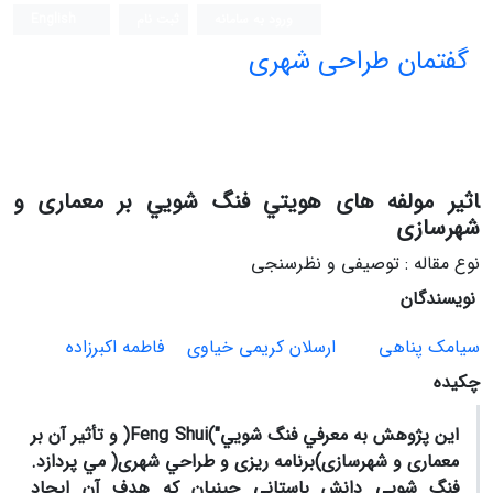
ورود به سامانه
ثبت نام
English
گفتمان طراحی شهری
فصلنامه علمی (ISC)
ﺎﺛﻴﺮ ﻣﻮﻟﻔﻪ ﻫﺎی ﻫﻮﻳﺘﻲ ﻓﻨﮓ ﺷﻮﻳﻲ ﺑﺮ ﻣﻌﻤﺎری و
ﺷﻬﺮﺳﺎزی
نوع مقاله : توصیفی و نظرسنجی
نویسندگان
سیامک پناهی
ارسلان کریمی خیاوی
فاطمه اکبرزاده
چکیده
اﻳﻦ ﭘﮋوﻫﺶ ﺑﻪ ﻣﻌﺮﻓﻲ ﻓﻨﮓ ﺷﻮﻳﻲ")Feng Shui( و ﺗﺄﺛﻴﺮ آن ﺑﺮ
ﻣﻌﻤﺎری و ﺷﻬﺮﺳﺎزی)ﺑﺮﻧﺎﻣﻪ رﻳﺰی و ﻃﺮاﺣﻲ ﺷﻬﺮی( ﻣﻲ ﭘﺮدازد.
ﻓﻨﮓ ﺷﻮﻳﻲ داﻧﺶ ﺑﺎﺳﺘﺎﻧﻲ ﭼﻴﻨﻴﺎن ﻛﻪ ﻫﺪف آن اﻳﺠﺎد