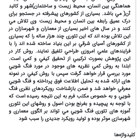
ﻫﻤﺎﻫﻨﮕﻲ ﺑﻴﻦ اﻧﺴﺎن، ﻣﺤﻴﻂ زﻳﺴﺖ و ﺳﺎﺧﺘﻤﺎن)ﺷﻬﺮ و ﻛﺎﻟﺒﺪ
آن( ﻣﻲ ﺑﺎﺷﺪ. ﺑﺴﻴﺎری از ﻛﺸﻮرﻫﺎی ﭘﻴﺸﺮﻓﺘﻪ در ﺟﺴﺘﺠﻮ ﺑﺮای
درک ﻋﻤﻴﻖ راﺑﻄﻪ ﺑﻴﻦ اﻧﺴﺎن و ﻣﺤﻴﻂ زﻳﺴﺖ وی ﺗﻼش ﻣﻲ
ﻛﻨﻨﺪ و در ﺳﺎل ﻫﺎی اﺧﻴﺮ ﺑﺴﻴﺎری از ﻣﻌﻤﺎران و ﺷﻬﺮﺳﺎزان در
اﻳﻦ ﺗﻼش ﺑﻮده اﻧﺪ ﻛﻪ اﻳﻦ ﺗﺌﻮری ﭼﻨﺪ ﻫﺰار ﺳﺎﻟﻪ را ﻛﻪ ﺑﺴﻴﺎری
از ﻛﺸﻮرﻫﺎی آﺳﻴﺎی ﺷﺮﻗﻲ ﺑﺮ اﻳﻦ ﺑﻨﻴﺎد ﺳﺎﺧﺘﻪ ﺷﺪه اﻧﺪ را ﺑﺎ
ﻓﺮاﻳﻨﺪﻫﺎی ﻋﻠﻤﻲ اﻣﺮوزی ﻃﺮاﺣﻲ ﺗﻠﻔﻴﻖ ﻧﻤﺎﻳﻨﺪ. روش ﻛﺎر در
اﻳﻦ ﭘﮋوﻫﺶ ﺑﺼﻮرت ﺗﺮﻛﻴﺒﻲ از ﺗﺤﻘﻴﻖ ﻛﻴﻔﻲ و ﻛﻤﻲ اﺳﺖ.
اﺑﺘﺪا ﺑﻪ روش ﻛﻤﻲ ﻧﻈﺮﻳﻪ ﻫﺎی ﻣﻮﺟﻮد در ﻣﻮرد ﻓﻨﮓ ﺷﻮﻳﻲ
ﻣﻮرد ﺑﺮرﺳﻲ ﻗﺮار ﺧﻮاﻫﺪ ﮔﺮﻓﺖ ﺳﭙﺲ ﺑﺎ روش ﻛﻴﻔﻲ در ﻧﻤﻮﻧﻪ
ﻫﺎی اراﺋﻪ ﺷﺪه ﺑﻪ ﺗﺤﻠﻴﻞ اﻃﻼﻋﺖ ﻓﻮق ﭘﺮداﺧﺘﻪ و ﻓﻨﮓ ﺷﻮﻳﻲ
ﻣﻌﺮﻓﻲ ﺧﻮاﻫﺪ ﺷﺪ و ﺿﻤﻦ ﺑﺎزﺷﻨﺎﺧﺖ روﻳﻜﺮدﻫﺎی ﻧﻈﺮی ﻓﻨﮓ
ﺷﻮﻳﻲ و ﺑﻪ ﺧﺼﻮص ﻣﻜﺘﺐ ﻓﺮم ﺑﻪ اﻳﻦ ﻧﺘﻴﺠﻪ رﺳﻴﺪه اﺳﺖ ﻛﻪ
ﺑﺎ ﺗﻮﺟﻪ ﺑﻪ ﭘﻴﭽﻴﺪه و ﺑﻐﺮﻧﺞ ﺑﻮدن اﺻﻮل و روﺷﻬﺎی اﻳﻦ ﺗﺌﻮری
آﻣﻮزه ﻫﺎی ﺗﺌﻮری ﻓﻨﮓ ﺷﻮﻳﻲ ﻣﻲ ﺗﻮاﻧﺪ ﺑﺮ اﻟﮕﻮی ﻣﻌﻤﺎری و
ﺷﻬﺮﺳﺎزی ﻣﻮﺛﺮ ﺑﻮده و ﺗﻮﻟﻴﺪ روﻳﻜﺮد ﺟﺪﻳﺪی را ﺳﺒﺐ ﺷﻮد
کلیدواژه‌ها