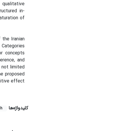
qualitative
uctured in-
aturation of
 the Iranian
. Categories
or concepts
erence, and
 not limited
the proposed
itive effect
کلیدواژه‌ها
sh