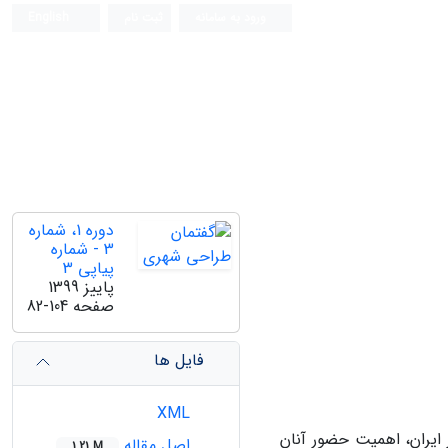
ورود به سامانه
ثبت نام
English
فصلنامه علمی (ISC)
دوره 1، شماره
3 - شماره
پیاپی 3
پاییز 1399
صفحه
82-104
فایل ها
XML
 ایران، اهمیت حضور آنان
اصل مقاله
1.21 M