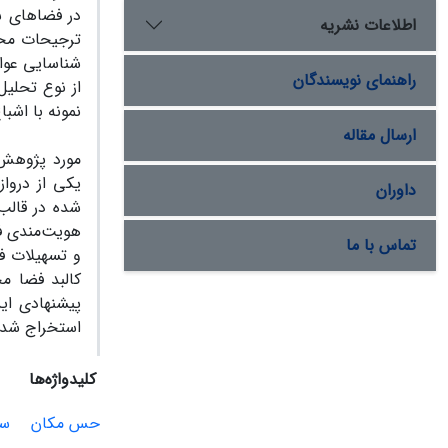
در فضاهای ش
اطلاعات نشریه
ترجیحات محی
شناسایی عوا
راهنمای نویسندگان
از نوع تحلی
نمونه با اش
ارسال مقاله
مورد پژوهش د
داوران
هویت‌مندی فض
تماس با ما
و تسهیلات فض
کالبد فضا م
پیشنهادی این
استخراج شده،
کلیدواژه‌ها
حس مکان
سا