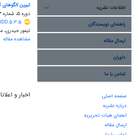
تبیین الگوهای ک
اطلاعات نشریه
دوره 5، شماره 3، پاییز 1403، صفحه
/UDD.5.3.5
راهنمای نویسندگان
تیمور حیدری، منص
مشاهده مقاله
ارسال مقاله
داوران
تماس با ما
اخبار و اعلان
صفحه اصلی
درباره نشریه
اعضای هیات تحریریه
ارسال مقاله
تماس با ما