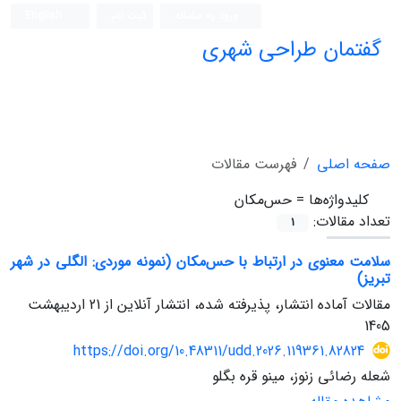
ورود به سامانه
ثبت نام
English
گفتمان طراحی شهری
فصلنامه علمی (ISC)
صفحه اصلی
فهرست مقالات
کلیدواژه‌ها =
حس‌مکان
تعداد مقالات:
1
سلامت معنوی در ارتباط با حس‌مکان (نمونه موردی: الگلی در شهر
تبریز)
مقالات آماده انتشار، پذیرفته شده، انتشار آنلاین از
21 اردیبهشت
1405
https://doi.org/10.48311/udd.2026.119361.82824
شعله رضائی زنوز، مینو قره بگلو