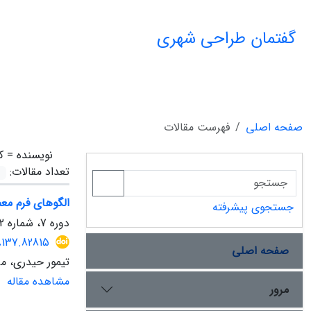
گفتمان طراحی شهری
صفحه اصلی
فهرست مقالات
نویسنده =
ک
تعداد مقالات:
الگوهای فرم مع
جستجوی پیشرفته
دوره 7، شماره 2، تابستان 1405، صفحه
18137.82815
صفحه اصلی
تیمور حیدری، م
مشاهده مقاله
مرور