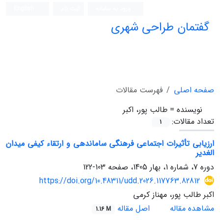
ورود به سامانه
ثبت نام
English
گفتمان طراحی شهری
فصلنامه علمی (ISC)
صفحه اصلی
فهرست مقالات
نویسنده =
طالب پور، اکبر
تعداد مقالات:
1
ارزیابی تأثیرات اجتماعی فرهنگی ساماندهی و ارتقاء کیفی میدان
الغدیر
دوره 7، شماره 1، بهار 1405، صفحه
103-122
https://doi.org/10.48311/udd.2026.117763.82812
اکبر طالب پور، مهناز کرمی
مشاهده مقاله
اصل مقاله
1.16 M