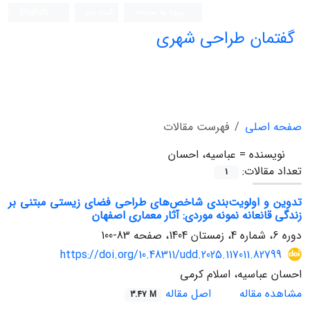
ورود به سامانه
ثبت نام
English
گفتمان طراحی شهری
فصلنامه علمی (ISC)
صفحه اصلی
فهرست مقالات
نویسنده =
عباسیه، احسان
تعداد مقالات:
1
تدوین و اولویت‌بندی شاخص‌های طراحی فضای زیستی مبتنی بر
زندگی قانعانه نمونه موردی: آثار معماری اصفهان
دوره 6، شماره 4، زمستان 1404، صفحه
83-100
https://doi.org/10.48311/udd.2025.117011.82799
احسان عباسیه، اسلام کرمی
مشاهده مقاله
اصل مقاله
3.47 M