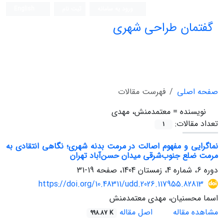
ورود به سامانه
ثبت نام
English
گفتمان طراحی شهری
فصلنامه علمی (ISC)
صفحه اصلی
فهرست مقالات
نویسنده =
معتمدمنش، مهدی
تعداد مقالات:
1
نماگرایی و مفهوم اصالت در مرمت بدنه شهری؛ نگاهی انتقادی به
مرمت ضلع جنوب‌شرقی میدان حسن‌آباد تهران
دوره 6، شماره 4، زمستان 1404، صفحه
19-31
https://doi.org/10.48311/udd.2026.117955.82813
اسما محسنیان، مهدی معتمدمنش
مشاهده مقاله
اصل مقاله
998.87 K