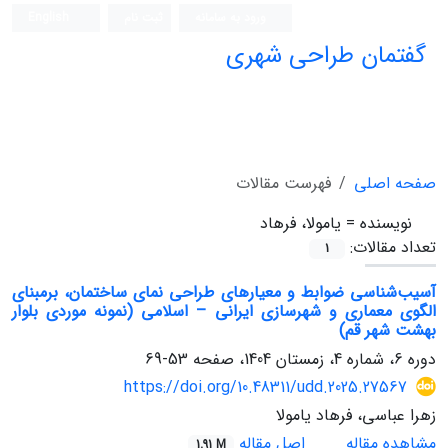
ورود به سامانه
ثبت نام
English
گفتمان طراحی شهری
فصلنامه علمی (ISC)
صفحه اصلی
فهرست مقالات
نویسنده =
یامولا، فرهاد
تعداد مقالات:
1
آسیب‌شناسی ضوابط و معیارهای طراحی نمای ساختمان، برمبنای
الگوی معماری و شهرسازی ایرانی – اسلامی (نمونه موردی بلوار
بهشت شهر قم)
دوره 6، شماره 4، زمستان 1404، صفحه
53-69
https://doi.org/10.48311/udd.2025.27567
زهرا عباسی، فرهاد یامولا
مشاهده مقاله
اصل مقاله
1.91 M