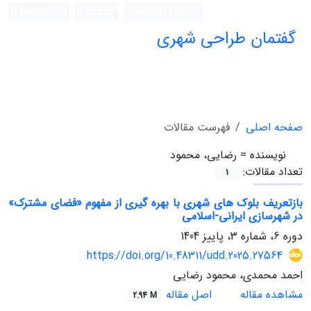
ورود به سامانه
ثبت نام
English
گفتمان طراحی شهری
فصلنامه علمی (ISC)
صفحه اصلی
فهرست مقالات
نویسنده =
رضایی، محمود
تعداد مقالات:
1
بازتعریف بلوک های شهری با بهره گیری از مفهوم «فضای مشترک»
در شهرسازی ایرانی-اسلامی
دوره 6، شماره 3، پاییز 1404
https://doi.org/10.48311/udd.2025.27564
احمد محمدی، محمود رضایی
مشاهده مقاله
اصل مقاله
2.94 M