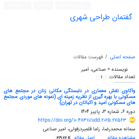
ورود به سامانه
ثبت نام
English
گفتمان طراحی شهری
فصلنامه علمی (ISC)
صفحه اصلی
فهرست مقالات
نویسنده =
صناعی، امیر
تعداد مقالات:
1
واکاوی نقش معماری در دلبستگی مکانی زنان در مجتمع های
مسکونی با بهره گیری از نظریه زمینه ای (نمونه های موردی :مجتمع
های مسکونی امید و اکباتان در تهران)
دوره 6، شماره 3، پاییز 1404
https://doi.org/10.48311/udd.2025.27563
سمانه محمدرضا، راما قلمبردزفولی، امیر صناعی
مشاهده مقاله
اصل مقاله
629.76 K