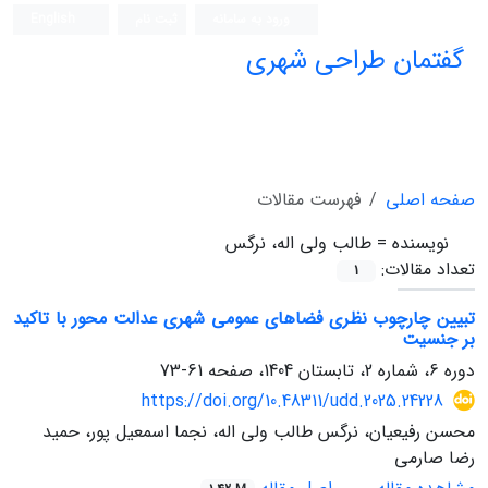
ورود به سامانه
ثبت نام
English
گفتمان طراحی شهری
فصلنامه علمی (ISC)
صفحه اصلی
فهرست مقالات
نویسنده =
طالب ولی اله، نرگس
تعداد مقالات:
1
تبیین چارچوب نظری فضاهای عمومی شهری عدالت محور با تاکید
بر جنسیت
دوره 6، شماره 2، تابستان 1404، صفحه
61-73
https://doi.org/10.48311/udd.2025.24228
محسن رفیعیان، نرگس طالب ولی اله، نجما اسمعیل پور، حمید
رضا صارمی