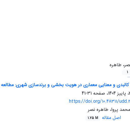
صر، طاهره
1
کالبدی و معنایی معماری در هویت بخشی و برندسازی شهری: مطالعه مو
31-41
https://doi.org/10.48311/udd.
محمد پروا، طاهره نصر
اصل مقاله
1.75 M