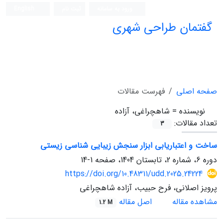
ورود به سامانه
ثبت نام
English
گفتمان طراحی شهری
فصلنامه علمی (ISC)
صفحه اصلی
فهرست مقالات
نویسنده =
شاهچراغی، آزاده
تعداد مقالات:
3
ساخت و اعتباریابی ابزار سنجش زیبایی شناسی زیستی
دوره 6، شماره 2، تابستان 1404، صفحه
1-14
https://doi.org/10.48311/udd.2025.24224
پرویز اصلانی، فرح حبیب، آزاده شاهچراغی
مشاهده مقاله
اصل مقاله
1.2 M