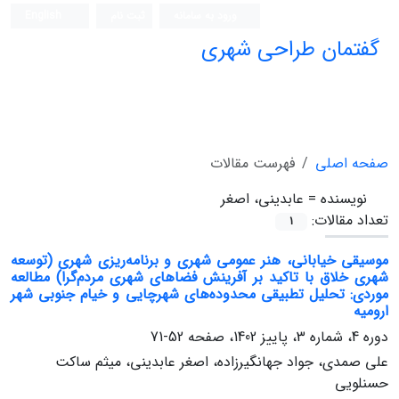
ورود به سامانه
ثبت نام
English
گفتمان طراحی شهری
فصلنامه علمی (ISC)
صفحه اصلی
فهرست مقالات
نویسنده =
عابدینی، اصغر
تعداد مقالات:
1
موسیقی خیابانی، هنر عمومی شهری و برنامه‌ریزی شهری (توسعه
شهری خلاق با تاکید بر آفرینش فضاهای شهری مردم‌گرا) مطالعه
موردی: تحلیل تطبیقی محدوده‌های شهرچایی و خیام جنوبی شهر
ارومیه
دوره 4، شماره 3، پاییز 1402، صفحه
52-71
علی صمدی، جواد جهانگیرزاده، اصغر عابدینی، میثم ساکت
حسنلویی