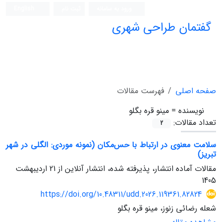
ورود به سامانه
ثبت نام
English
گفتمان طراحی شهری
فصلنامه علمی (ISC)
صفحه اصلی
فهرست مقالات
نویسنده =
مینو قره بگلو
تعداد مقالات:
2
سلامت معنوی در ارتباط با حس‌مکان (نمونه موردی: الگلی در شهر
تبریز)
مقالات آماده انتشار، پذیرفته شده، انتشار آنلاین از
21 اردیبهشت
1405
https://doi.org/10.48311/udd.2026.119361.82824
شعله رضائی زنوز، مینو قره بگلو