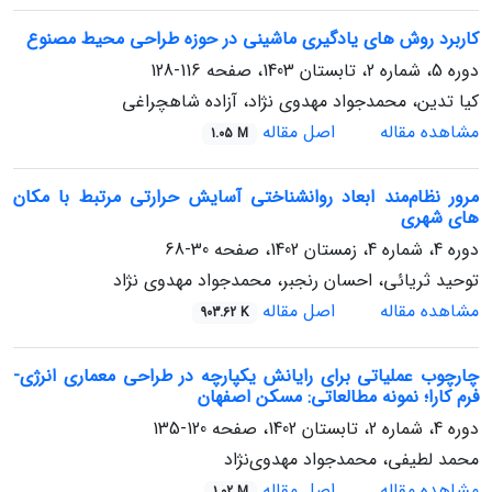
کاربرد روش های یادگیری ماشینی در حوزه طراحی محیط مصنوع
دوره 5، شماره 2، تابستان 1403، صفحه
116-128
کیا تدین، محمدجواد مهدوی نژاد، آزاده شاهچراغی
مشاهده مقاله
اصل مقاله
1.05 M
مرور نظام‌مند ابعاد روانشناختی آسایش حرارتی مرتبط با مکان
های شهری
دوره 4، شماره 4، زمستان 1402، صفحه
30-68
توحید ثریائی، احسان رنجبر، محمدجواد مهدوی نژاد
مشاهده مقاله
اصل مقاله
903.62 K
چارچوب عملیاتی برای رایانش یکپارچه در طراحی معماری انرژی-
فرم کارا؛ نمونه مطالعاتی: مسکن اصفهان
دوره 4، شماره 2، تابستان 1402، صفحه
120-135
محمد لطیفی، محمدجواد مهدوی‌نژاد
مشاهده مقاله
اصل مقاله
1.02 M