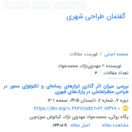
ورود به سامانه
ثبت نام
English
گفتمان طراحی شهری
فصلنامه علمی (ISC)
صفحه اصلی
فهرست مقالات
نویسنده =
مهدوی‌نژاد، محمدجواد
تعداد مقالات:
4
بررسی میزان اثر گذاری ابزارهای رسانه‌ای و تکنولوژی محور در
طراحی منظرتعاملی در پارک‌های شهری
دوره 7، شماره 2، تابستان 1405، صفحه
1-12
https://doi.org/10.48311/udd.2026.112477.0
پگاه روکی، محمدجواد مهدوی نژاد، کیانوش سوزنچی
مشاهده مقاله
اصل مقاله
843.08 K