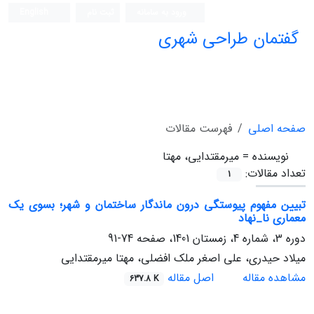
ورود به سامانه
ثبت نام
English
گفتمان طراحی شهری
فصلنامه علمی (ISC)
صفحه اصلی
فهرست مقالات
نویسنده =
میرمقتدایی، مهتا
تعداد مقالات:
1
تبیین مفهوم پیوستگی درون ماندگار ساختمان و شهر؛ بسوی یک
معماری نا_نهاد
دوره 3، شماره 4، زمستان 1401، صفحه
74-91
میلاد حیدری، علی اصغر ملک افضلی، مهتا میرمقتدایی
مشاهده مقاله
اصل مقاله
637.8 K