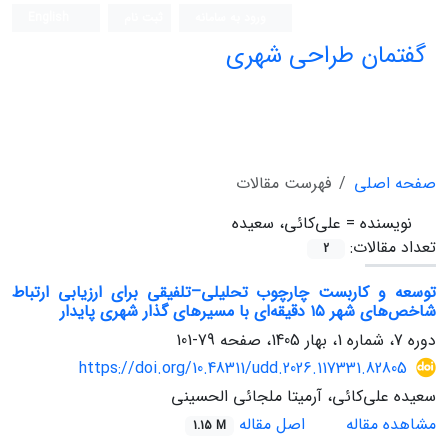
ورود به سامانه
ثبت نام
English
گفتمان طراحی شهری
فصلنامه علمی (ISC)
صفحه اصلی
فهرست مقالات
نویسنده =
علی‌کائی، سعیده
تعداد مقالات:
2
توسعه و کاربست چارچوب تحلیلی–تلفیقی برای ارزیابی ارتباط
شاخص‌های شهر ۱۵ دقیقه‌ای با مسیرهای گذار شهری پایدار
دوره 7، شماره 1، بهار 1405، صفحه
79-101
https://doi.org/10.48311/udd.2026.117331.82805
سعیده علی‌کائی، آرمیتا ملجائی الحسینی
مشاهده مقاله
اصل مقاله
1.15 M