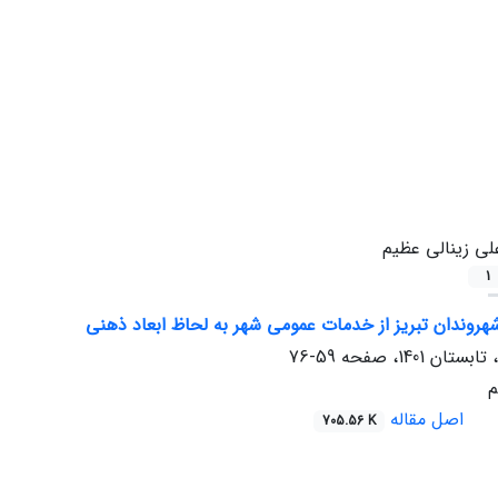
لی زینالی عظیم
1
روندان تبریز از خدمات عمومی شهر به لحاظ ابعاد ذهنی
59-76
م
اصل مقاله
705.56 K