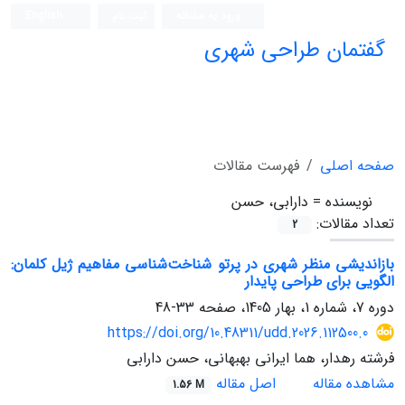
ورود به سامانه
ثبت نام
English
گفتمان طراحی شهری
فصلنامه علمی (ISC)
صفحه اصلی
فهرست مقالات
نویسنده =
دارابی، حسن
تعداد مقالات:
2
بازاندیشی منظر شهری در پرتو شناخت‌شناسی مفاهیم ژیل کلمان:
الگویی برای طراحی پایدار
دوره 7، شماره 1، بهار 1405، صفحه
33-48
https://doi.org/10.48311/udd.2026.112500.0
فرشته رهدار، هما ایرانی بهبهانی، حسن دارابی
مشاهده مقاله
اصل مقاله
1.56 M