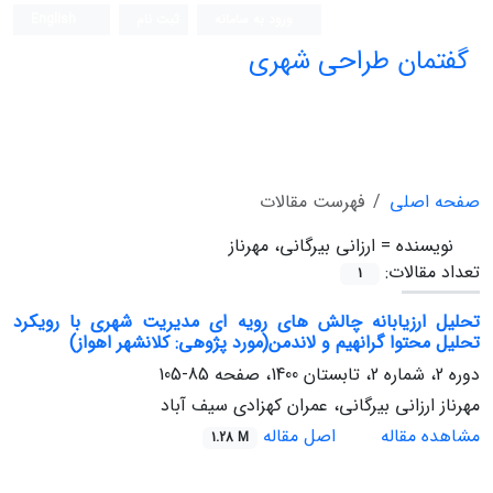
ورود به سامانه
ثبت نام
English
گفتمان طراحی شهری
فصلنامه علمی (ISC)
صفحه اصلی
فهرست مقالات
نویسنده =
ارزانی بیرگانی، مهرناز
تعداد مقالات:
1
تحلیل ارزیابانه چالش های رویه ای مدیریت شهری با رویکرد
تحلیل محتوا گرانهیم و لاندمن(مورد پژوهی: کلانشهر اهواز)
دوره 2، شماره 2، تابستان 1400، صفحه
85-105
مهرناز ارزانی بیرگانی، عمران کهزادی سیف آباد
مشاهده مقاله
اصل مقاله
1.28 M