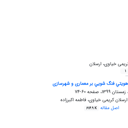
ریمی خیاوی، ارسلان
1
 ﻫﻮﻳﺘﻲ ﻓﻨﮓ ﺷﻮﻳﻲ ﺑﺮ ﻣﻌﻤﺎری و ﺷﻬﺮﺳﺎزی
60-74
رسلان کریمی خیاوی، فاطمه اکبرزاده
اصل مقاله
614.9 K