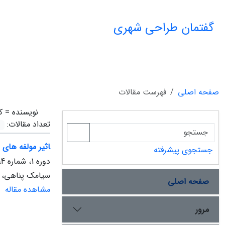
گفتمان طراحی شهری
صفحه اصلی
فهرست مقالات
نویسنده =
ک
تعداد مقالات:
ﺎﺛﻴﺮ ﻣﻮﻟﻔﻪ ﻫﺎی
جستجوی پیشرفته
دوره 1، شماره 4، زمستان 1399، صفحه
سیامک پناهی، ا
صفحه اصلی
مشاهده مقاله
مرور